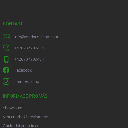
a
t
í
KONTAKT
info
@
marines-shop.com
+420737900434
+420737900434
Facebook
marines_shop
INFORMACE PRO VÁS
Showroom
Vrácení zboží - reklamace
Obchodní podmínky