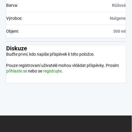
Barva
:
Růžová
Výrobce
:
Nalgene
Objem
:
300 ml
Diskuze
Buďte první, kdo napíše příspěvek k této položce.
Pouze registrovaní uživatelé mohou vkládat příspěvky. Prosím
přihlaste se
nebo se
registrujte
.
Z
á
p