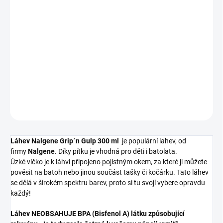
NENÍ SKLADEM
−
+
Přidat do košíku
DETAILNÍ INFORMACE
ZEPTAT SE
HLÍDAT
Láhev Nalgene Grip´n Gulp 300 ml
je populární lahev, od
firmy
Nalgene
. Díky pítku je vhodná pro
děti i
batolata
.
Úzké víčko je k láhvi připojeno pojistným okem, za které ji můžete
pověsit na batoh nebo jinou součást tašky či kočárku. Tato láhev
se dělá v širokém spektru barev, proto si tu svojí vybere opravdu
každý!
Láhev NEOBSAHUJE BPA (Bisfenol A) látku způsobující