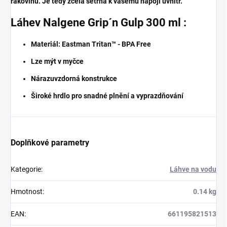
rakovinu. Je tedy zcela šetrná k vašemu nápoji uvnitř.
Láhev Nalgene Grip´n Gulp 300 ml :
Materiál: Eastman Tritan™ - BPA Free
Lze mýt v myčce
Nárazuvzdorná konstrukce
Široké hrdlo pro snadné plnění a vyprazdňování
Doplňkové parametry
Kategorie
:
Láhve na vodu
Hmotnost
:
0.14 kg
EAN
:
661195821513