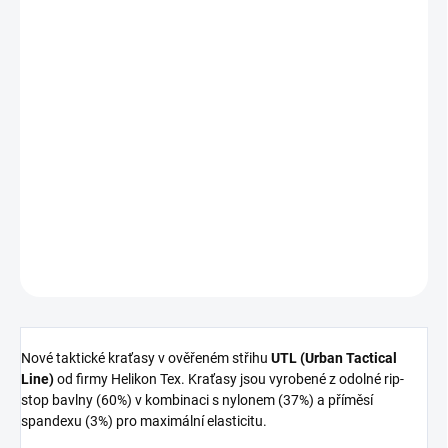
ZVOLTE VARIANTU
VELIKOST
−
+
Přidat do košíku
DETAILNÍ INFORMACE
ZEPTAT SE
HLÍDAT
Nové taktické kraťasy v ověřeném střihu
UTL (Urban Tactical
Line)
od firmy Helikon Tex. Kraťasy jsou vyrobené z odolné rip-
stop bavlny (60%) v kombinaci s nylonem (37%) a příměsí
spandexu (3%) pro maximální elasticitu.