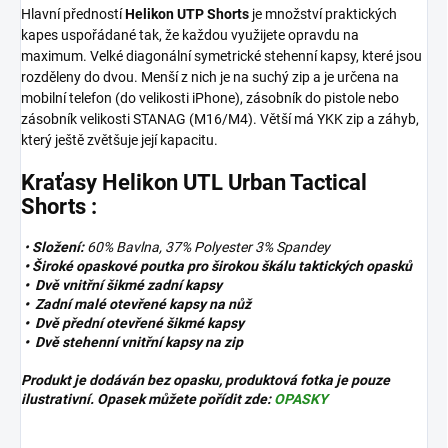
Hlavní předností
Helikon UTP Shorts
je množství praktických
kapes uspořádané tak, že každou využijete opravdu na
maximum. Velké diagonální symetrické stehenní kapsy, které jsou
rozděleny do dvou. Menší z nich je na suchý zip a je určena na
mobilní telefon (do velikosti iPhone), zásobník do pistole nebo
zásobník velikosti STANAG (M16/M4). Větší má YKK zip a záhyb,
který ještě zvětšuje její kapacitu.
Kraťasy Helikon UTL Urban Tactical
Shorts :
•
Složení:
60% Bavlna, 37% Polyester 3% Spandey
• Široké opaskové poutka pro širokou škálu taktických opasků
• Dvě vnitřní šikmé zadní kapsy
• Zadní malé otevřené kapsy na nůž
• Dvě přední otevřené šikmé kapsy
• Dvě stehenní vnitřní kapsy na zip
Produkt je dodáván bez opasku, produktová fotka je pouze
ilustrativní. Opasek můžete pořídit zde:
OPASKY