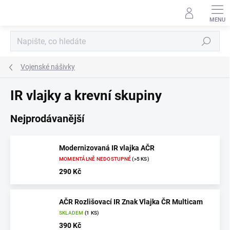
Přejít
na
obsah
Hledat
Vojenské nášivky
IR vlajky a krevní skupiny
Nejprodávanější
Modernizovaná IR vlajka AČR
MOMENTÁLNĚ NEDOSTUPNÉ
(>5 KS)
290 Kč
AČR Rozlišovací IR Znak Vlajka ČR Multicam
SKLADEM
(1 KS)
390 Kč