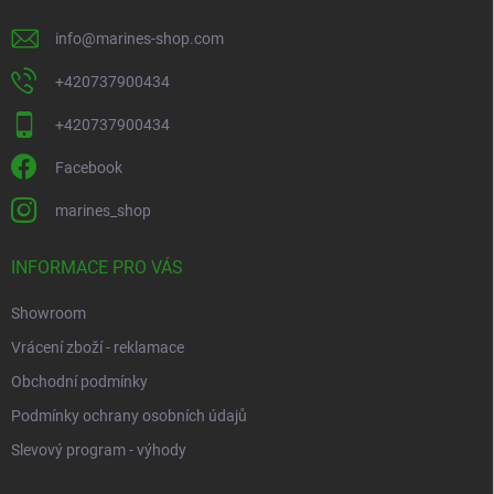
i
s
info
@
marines-shop.com
u
+420737900434
+420737900434
Facebook
marines_shop
INFORMACE PRO VÁS
Showroom
Vrácení zboží - reklamace
Obchodní podmínky
Podmínky ochrany osobních údajů
Slevový program - výhody