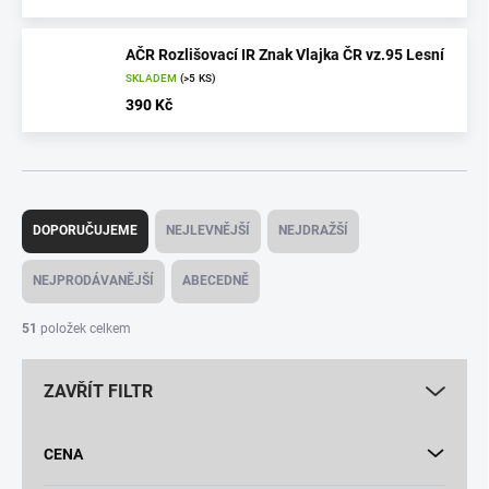
AČR Rozlišovací IR Znak Vlajka ČR vz.95 Lesní
SKLADEM
(>5 KS)
390 Kč
Ř
a
DOPORUČUJEME
NEJLEVNĚJŠÍ
NEJDRAŽŠÍ
z
e
NEJPRODÁVANĚJŠÍ
ABECEDNĚ
n
í
51
položek celkem
p
r
ZAVŘÍT FILTR
o
d
u
CENA
k