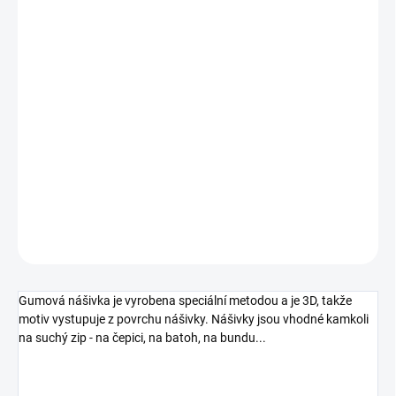
SKLADEM
(1 KS)
MŮŽEME
DORUČIT DO:
11.08.2026
−
+
Přidat do košíku
DETAILNÍ INFORMACE
ZEPTAT SE
HLÍDAT
Gumová nášivka je vyrobena speciální metodou a je 3D, takže
motiv vystupuje z povrchu nášivky. Nášivky jsou vhodné kamkoli
na suchý zip - na čepici, na batoh, na bundu...