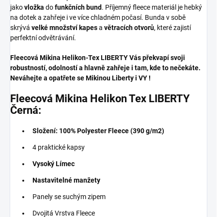
jako
vložka
do
funkčních bund
. Příjemný fleece materiál je hebký
na dotek a zahřeje i ve více chladném počasí. Bunda v sobě
skrývá
velké množství kapes
a
větracích otvorů
, které zajistí
perfektní odvětrávání.
Fleecová Mikina Helikon-Tex LIBERTY Vás překvapí svoji
robustností, odolností a hlavně zahřeje i tam, kde to nečekáte.
Neváhejte a opatřete se Mikinou Liberty i VY !
Fleecová Mikina Helikon Tex LIBERTY
Černá:
Složení: 100% Polyester Fleece (390 g/m2)
4 praktické kapsy
Vysoký Límec
Nastavitelné manžety
Panely se suchým zipem
Dvojitá Vrstva Fleece