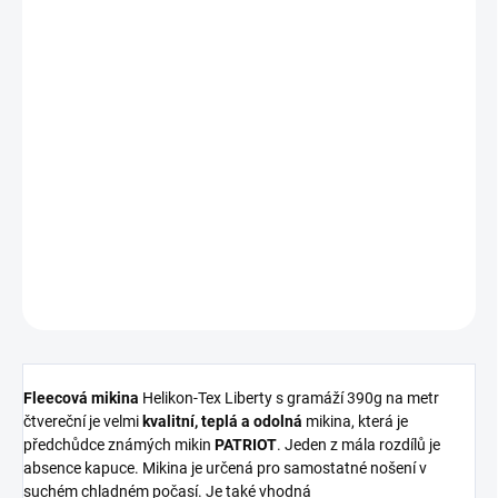
ZVOLTE VARIANTU
VELIKOST
−
+
Přidat do košíku
DETAILNÍ INFORMACE
ZEPTAT SE
HLÍDAT
Fleecová mikina
Helikon-Tex Liberty s gramáží 390g na metr
čtvereční je velmi
kvalitní, teplá a odolná
mikina, která je
předchůdce známých mikin
PATRIOT
. Jeden z mála rozdílů je
absence kapuce. Mikina je určená pro samostatné nošení v
suchém chladném počasí. Je také vhodná