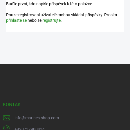
Buďte první, kdo napíše příspěvek k této položce.
Pouze registrovaní uživatelé mohou vkládat příspěvky. Prosím
přihlaste se
nebo se
registrujte
.
Z
á
p
a
t
í
KONTAKT
info
@
marines-shop.com
+420737900434