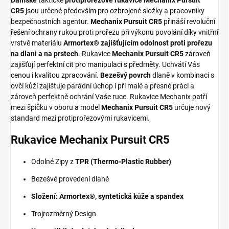
Dámské
taktické
protiprořezové rukavice
Mechanix Pursuit
CR5
jsou určené především pro ozbrojené složky a pracovníky
bezpečnostních agentur.
Mechanix Pursuit CR5
přináší revoluční
řešení ochrany rukou proti prořezu při výkonu povolání díky vnitřní
vrstvě materiálu
Armortex® zajišťujícím odolnost proti prořezu
na dlani a na prstech
. Rukavice
Mechanix Pursuit CR5
zároveň
zajišťují perfektní cit pro manipulaci s předměty. Uchvátí Vás
cenou i kvalitou zpracování.
Bezešvý povrch
dlaně v kombinaci s
ovčí kůží zajištuje parádní úchop i při malé a přesné práci a
zároveň perfektně ochrání Vaše ruce. Rukavice Mechanix patří
mezi špičku v oboru a model
Mechanix Pursuit CR5
určuje nový
standard mezi protiprořezovými rukavicemi.
Rukavice Mechanix Pursuit CR5
Odolné Zipy z
TPR (Thermo-Plastic Rubber)
Bezešvé provedení dlaně
Složení: Armortex®, syntetická kůže a spandex
Trojrozměrný Design