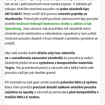
tak se dá v jednoduchosti nová sumka popsat. V základu při
nákupu obdržíte otevřené pouzdro na
jeden zásobník tipu
AR15/AK47,
který uvnitř drží pomocí
retenční pojistky ze
shockcordu.
Pokud jste zvyklí používat samosvorné tipy pouzder
oceníte
možnost dokoupit kydexovou vložku a udělat si tak
Speedmag.
Jsou situace, kdy je potřeba mít zásobník extra
chráněn proti nečistotám a náhodnému vypadnutí a tam uvítáš
možnost pouzdro doplnit o krycí chlopeň z laminátu (prodává se
zvlášť).
Aby celá sumka dobře
držela svůj tvar, nebortila
se
a
usnadňovala zasouvání zásobníků
do pouzdra je zadní i
částečně přední strana
vyztužena z kompozitního materiálu
Tegris.
Ten je extrémně pevný a zároveň ultra lehký takže celé
pouzdro váží jen pár desítek gramů.
Při montáži na Váš gear určitě oceníte
poloviční MOLLE systém
,
který Vám pomůže
precizně doladit výškové umístění pouzdra
zejména na opasky
a zároveň je zachována
plná kompatibilita s
tradiční MOLLE vazbou.