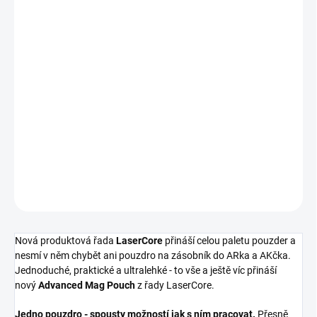
SKLADEM
(2 KS)
MŮŽEME
DORUČIT DO:
11.08.2026
−
+
Přidat do košíku
DETAILNÍ INFORMACE
ZEPTAT SE
HLÍDAT
Nová produktová řada
LaserCore
přináší celou paletu pouzder a
nesmí v něm chybět ani pouzdro na zásobník do ARka a AKčka.
Jednoduché, praktické a ultralehké - to vše a ještě víc přináší
nový
Advanced Mag Pouch
z řady LaserCore.
Jedno pouzdro - spousty možností jak s ním pracovat.
Přesně