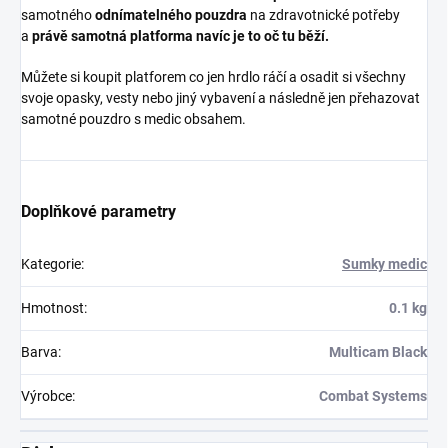
samotného
odnímatelného pouzdra
na zdravotnické potřeby
a
právě samotná platforma navíc je to oč tu běží.
Můžete si koupit platforem co jen hrdlo ráčí a osadit si všechny
svoje opasky, vesty nebo jiný vybavení a následně jen přehazovat
samotné pouzdro s medic obsahem.
Doplňkové parametry
Kategorie
:
Sumky medic
Hmotnost
:
0.1 kg
Barva
:
Multicam Black
Výrobce
:
Combat Systems