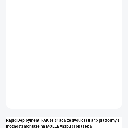
690 Kč
Měrná
cena:
Nakupujte hned, plaťte pak!
NENÍ SKLADEM
−
+
Přidat do košíku
DETAILNÍ INFORMACE
ZEPTAT SE
HLÍDAT
Rapid Deployment IFAK
se skládá ze
dvou částí
a to
platformy s
možností montáže na MOLLE vazbu či opasek
a