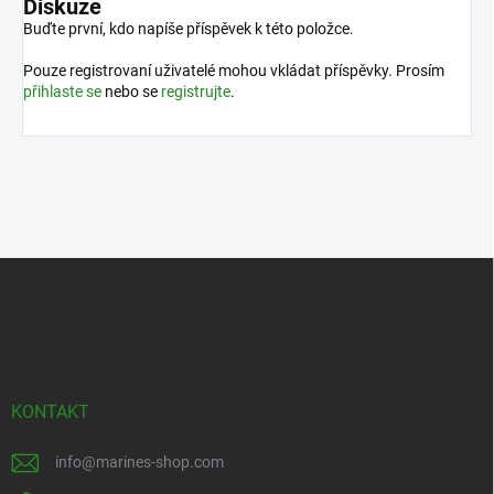
Diskuze
Buďte první, kdo napíše příspěvek k této položce.
Pouze registrovaní uživatelé mohou vkládat příspěvky. Prosím
přihlaste se
nebo se
registrujte
.
Z
á
p
a
t
í
KONTAKT
info
@
marines-shop.com