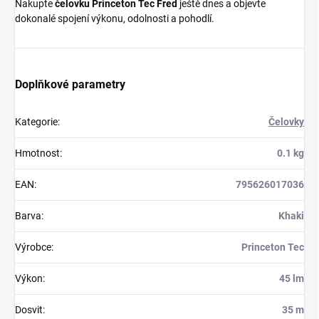
Nakupte
čelovku Princeton Tec Fred
ještě dnes a objevte
dokonalé spojení výkonu, odolnosti a pohodlí.
Doplňkové parametry
Kategorie
:
Čelovky
Hmotnost
:
0.1 kg
EAN
:
795626017036
Barva
:
Khaki
Výrobce
:
Princeton Tec
Výkon
:
45 lm
Dosvit
:
35 m