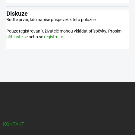
Diskuze
Buďte první, kdo napíše příspěvek k této položce.
Pouze registrovaní uživatelé mohou vkládat příspěvky. Prosím
přihlaste se
nebo se
registrujte
.
Z
á
p
a
t
í
KONTAKT