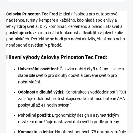
Čelovka Princeton Tec Fred
je ideální volbou pro outdoorové
nadšence, turisty, kempaře a každého, kdo hledá spolehlivý a
lehký zdroj světla. Díky kombinaci červeného a bílého LED světla
poskytuje čelovka maximální funkčnost a flexibilitu v jakýchkoliv
podmínkách. Perfektně se hodí pro noční aktivity, čtení map nebo
nenápadné osvětlení v přírodě.
Hlavní výhody čelovky Princeton Tec Fred:
Univerzální osvětlení
: Čelovka nabízí čtyři režimy – silné a
slabé bílé světlo pro dlouhý dosvit a červené světlo pro
noční vidění.
Odolnost a dlouhá výdrž
: Konstrukce s voděodolností IPX4
zajišťuje odolnost proti stříkající vodě, zatímco baterie AAA
poskytují až 41 hodin svícení.
Pohodlné použití
: Ergonomický design s asymetrickým
držákem umožňuje nastavení úhlu světla podle potřeby.
Kompaktní a lehká
: Hmotnost pouhých 78 gramů zaručuje