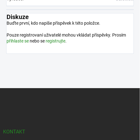
Diskuze
Buďte první, kdo napíše příspěvek k této položce.
Pouze registrovaní uživatelé mohou vkládat příspěvky. Prosím
přihlaste se
nebo se
registrujte
.
Z
á
p
a
t
í
KONTAKT