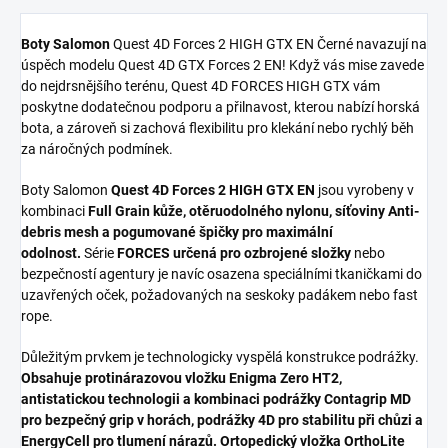
Boty Salomon
Quest 4D Forces 2 HIGH GTX EN Černé n
avazují na
úspěch modelu Quest 4D GTX Forces 2 EN! Když vás mise zavede
do nejdrsnějšího terénu, Quest 4D FORCES HIGH GTX vám
poskytne dodatečnou podporu a přilnavost, kterou nabízí horská
bota, a zároveň si zachová flexibilitu pro klekání nebo rychlý běh
za náročných podmínek.
Boty Salomon
Quest 4D Forces 2 HIGH GTX EN
jsou vyrobeny v
kombinaci
Full Grain kůže, otěruodolného nylonu, síťoviny Anti-
debris mesh a pogumované špičky pro maximální
odolnost.
Série
FORCES určená pro ozbrojené složky
nebo
bezpečností agentury je navíc osazena speciálními tkaničkami do
uzavřených oček, požadovaných na seskoky padákem nebo fast
rope.
Důležitým prvkem je technologicky vyspělá konstrukce podrážky.
Obsahuje protinárazovou vložku Enigma Zero HT2,
antistatickou technologii a kombinaci podrážky Contagrip MD
pro bezpečný grip v horách, podrážky 4D pro stabilitu při chůzi a
EnergyCell pro tlumení nárazů. Ortopedický vložka OrthoLite