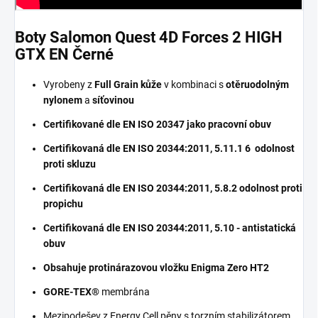
Boty Salomon Quest 4D Forces 2 HIGH
GTX EN Černé
Vyrobeny z
Full Grain kůže
v kombinaci s
otěruodolným
nylonem
a
síťovinou
Certifikované dle EN ISO 20347 jako pracovní obuv
Certifikovaná dle EN ISO 20344:2011, 5.11.1 6 odolnost
proti skluzu
Certifikovaná dle EN ISO 20344:2011, 5.8.2 odolnost proti
propichu
Certifikovaná dle EN ISO 20344:2011, 5.10 - antistatická
obuv
Obsahuje protinárazovou vložku Enigma Zero HT2
GORE-TEX®
membrána
Mezipodešev z Energy Cell pěny s torzním stabilizátorem