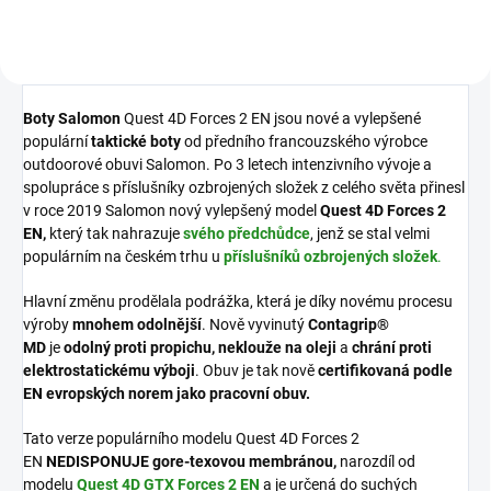
Boty Salomon
Quest 4D Forces 2 EN jsou nové a vylepšené
populární
taktické boty
od předního francouzského výrobce
outdoorové obuvi Salomon. Po 3 letech intenzivního vývoje a
spolupráce s příslušníky ozbrojených složek z celého světa přinesl
v roce 2019 Salomon nový vylepšený model
Quest 4D Forces 2
EN,
který tak nahrazuje
svého předchůdce
, jenž se stal velmi
populárním na českém trhu u
příslušníků ozbrojených složek
.
Hlavní změnu prodělala podrážka, která je díky novému procesu
výroby
mnohem odolnější
. Nově vyvinutý
Contagrip®
MD
je
odolný proti propichu, neklouže na oleji
a
chrání proti
elektrostatickému výboji
. Obuv je tak nově
certifikovaná podle
EN evropských norem jako pracovní obuv.
Tato verze populárního modelu Quest 4D Forces 2
EN
NEDISPONUJE gore-texovou membránou,
narozdíl od
modelu
Quest 4D GTX Forces 2 EN
a je určená do suchých