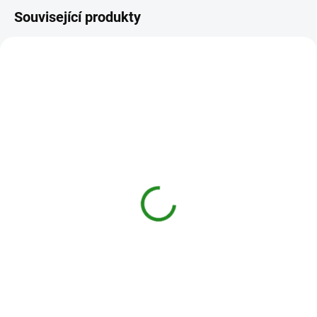
Související produkty
SKLADEM
(>5 KS)
Tkaničky Salomon
Forces Lace
350 Kč
Detail