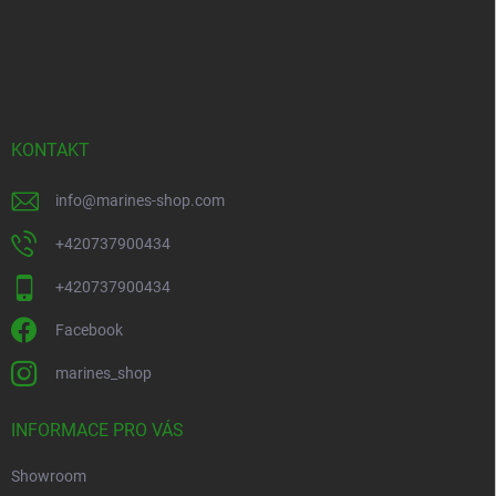
Z
á
p
a
t
í
KONTAKT
info
@
marines-shop.com
+420737900434
+420737900434
Facebook
marines_shop
INFORMACE PRO VÁS
Showroom