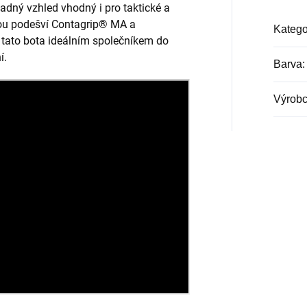
padný vzhled vhodný i pro taktické a
nou podešví Contagrip® MA a
Katego
tato bota ideálním společníkem do
í.
Barva
:
Výrob