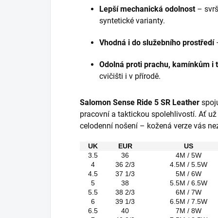
Lepší mechanická odolnost
– svrš
syntetické varianty.
Vhodná i do služebního prostředí
–
Odolná proti prachu, kamínkům i 
cvičišti i v přírodě.
Salomon Sense Ride 5 SR Leather
spoju
pracovní a taktickou spolehlivostí. Ať už 
celodenní nošení – kožená verze vás nez
UK
EUR
US
3.5
36
4M / 5W
4
36 2/3
4.5M / 5.5W
4.5
37 1/3
5M / 6W
5
38
5.5M / 6.5W
5.5
38 2/3
6M / 7W
6
39 1/3
6.5M / 7.5W
6.5
40
7M / 8W