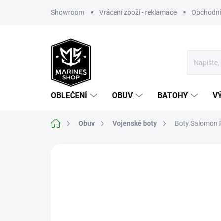
Přejít
Showroom
Vrácení zboží - reklamace
Obchodní
na
obsah
OBLEČENÍ
OBUV
BATOHY
V
Domů
Obuv
Vojenské boty
Boty Salomon 
Neohodnoceno
Podrobnosti hodnoce
NOVINKA