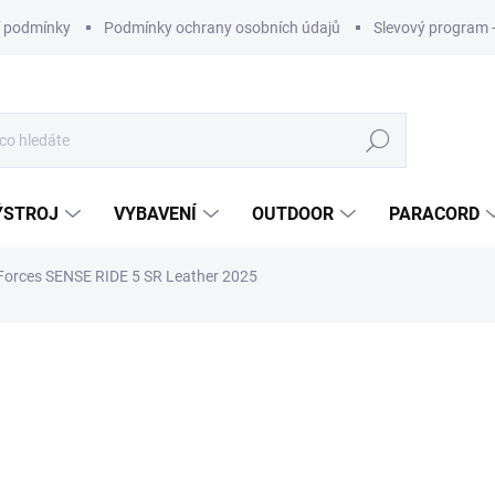
 podmínky
Podmínky ochrany osobních údajů
Slevový program 
Hledat
ÝSTROJ
VYBAVENÍ
OUTDOOR
PARACORD
Forces SENSE RIDE 5 SR Leather 2025
ní
ZNAČKA:
SALOMON
4 290 Kč
ZDARMA
Měrná
cena: