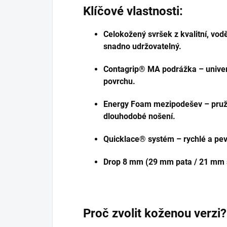
Klíčové vlastnosti:
Celokožený svršek z kvalitní, vod
snadno udržovatelný.
Contagrip® MA podrážka – univer
povrchu.
Energy Foam mezipodešev – pružn
dlouhodobé nošení.
Quicklace® systém – rychlé a pev
Drop 8 mm (29 mm pata / 21 mm š
Proč zvolit koženou verzi?