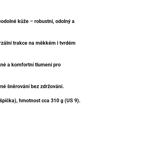
ěodolné kůže – robustní, odolný a
zální trakce na měkkém i tvrdém
é a komfortní tlumení pro
né šněrování bez zdržování.
pička), hmotnost cca 310 g (US 9).