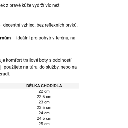
ek z pravé kůže vydrží víc než
 decentní vzhled, bez reflexních prvků.
trnům
– ideální pro pohyb v terénu, na
je komfort trailové boty s odolností
ji použijete na túru, do služby, nebo na
radí.
DÉLKA CHODIDLA
22 cm
22.5 cm
23 cm
23.5 cm
24 cm
24.5 cm
25 cm