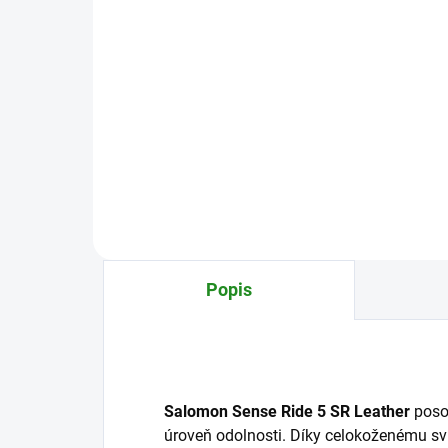
(>5 KS)
Tkaničky Salomon
Quicklace kit Black
249 Kč
Do košíku
Popis
Salomon Sense Ride 5 SR Leather
posou
úroveň odolnosti. Díky celokoženému svr