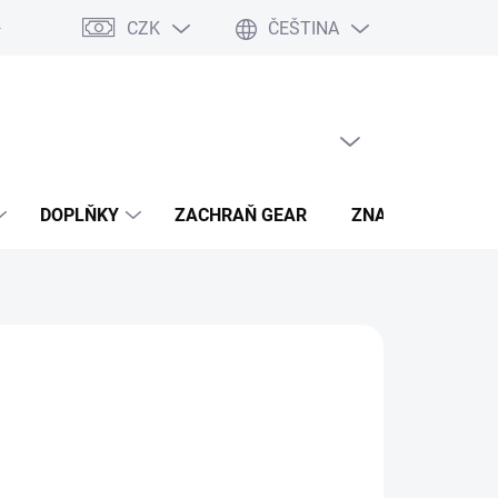
CZK
ČEŠTINA
- výhody
PRÁZDNÝ KOŠÍK
NÁKUPNÍ
KOŠÍK
DOPLŇKY
ZACHRAŇ GEAR
ZNAČKY