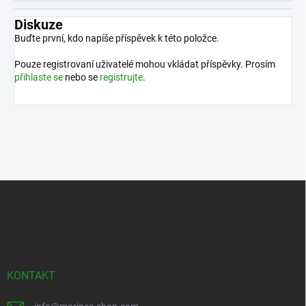
Diskuze
Buďte první, kdo napíše příspěvek k této položce.
Pouze registrovaní uživatelé mohou vkládat příspěvky. Prosím
přihlaste se
nebo se
registrujte
.
Z
á
p
a
t
í
KONTAKT