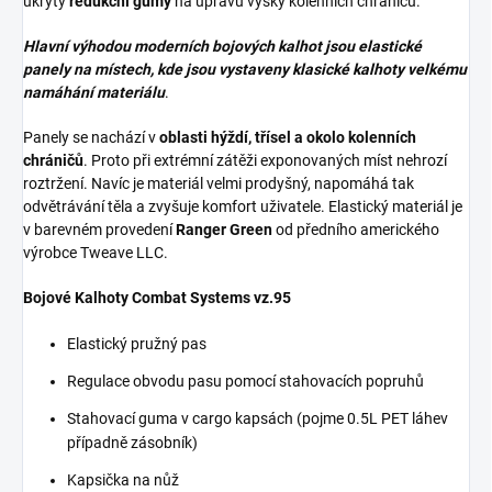
ukryty
redukční gumy
na úpravu výšky kolenních chráničů.
Hlavní výhodou moderních bojových kalhot jsou elastické
panely na místech, kde jsou vystaveny klasické kalhoty velkému
namáhání materiálu
.
Panely se nachází v
oblasti hýždí, třísel a okolo kolenních
chráničů
. Proto při extrémní zátěži exponovaných míst nehrozí
roztržení. Navíc je materiál velmi prodyšný, napomáhá tak
odvětrávání těla a zvyšuje komfort uživatele. Elastický materiál je
v barevném provedení
Ranger Green
od předního amerického
výrobce Tweave LLC.
Bojové Kalhoty Combat Systems vz.95
Elastický pružný pas
Regulace obvodu pasu pomocí stahovacích popruhů
Stahovací guma v cargo kapsách (pojme 0.5L PET láhev
případně zásobník)
Kapsička na nůž