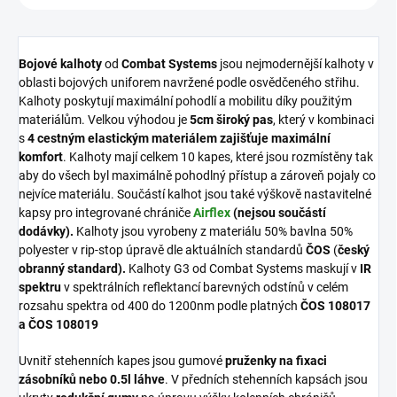
Bojové kalhoty
od
Combat Systems
jsou nejmodernější kalhoty v
oblasti bojových uniforem navržené podle osvědčeného střihu.
Kalhoty poskytují maximální pohodlí a mobilitu díky použitým
materiálům. Velkou výhodou je
5cm široký pas
, který v kombinaci
s
4 cestným elastickým materiálem zajišťuje maximální
komfort
. Kalhoty mají celkem 10 kapes, které jsou rozmístěny tak
aby do všech byl maximálně pohodlný přístup a zároveň pojaly co
nejvíce materiálu. Součástí kalhot jsou také výškově nastavitelné
kapsy pro integrované chrániče
Airflex
(nejsou součástí
dodávky).
Kalhoty jsou vyrobeny z materiálu 50% bavlna 50%
polyester v rip-stop úpravě dle aktuálních standardů
ČOS
(
český
obranný standard).
Kalhoty G3 od Combat Systems maskují v
IR
spektru
v spektrálních reflektancí barevných odstínů v celém
rozsahu spektra od 400 do 1200nm podle platných
ČOS 108017
a ČOS 108019
Uvnitř stehenních kapes jsou gumové
pruženky na fixaci
zásobníků nebo 0.5l láhve
. V předních stehenních kapsách jsou