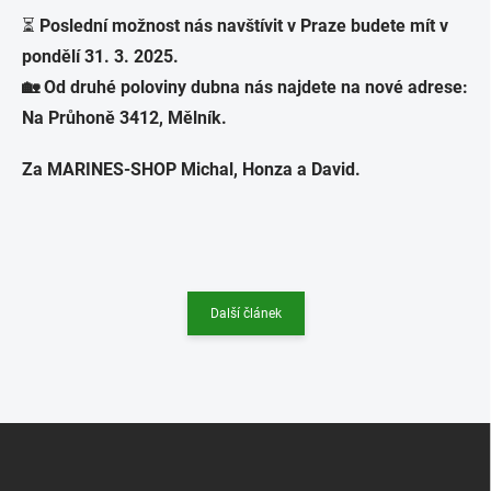
⏳
Poslední možnost nás navštívit v Praze budete mít v
pondělí 31. 3. 2025.
🏡
Od druhé poloviny dubna nás najdete na nové adrese:
Na Průhoně 3412, Mělník.
Za MARINES-SHOP Michal, Honza a David.
Další článek
Z
á
p