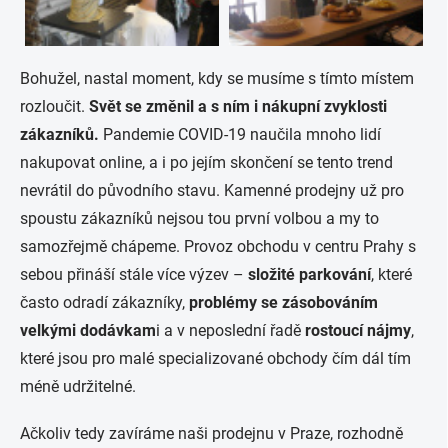
Bohužel, nastal moment, kdy se musíme s tímto místem
rozloučit.
Svět se změnil a s ním i nákupní zvyklosti
zákazníků.
Pandemie COVID-19 naučila mnoho lidí
nakupovat online, a i po jejím skončení se tento trend
nevrátil do původního stavu. Kamenné prodejny už pro
spoustu zákazníků nejsou tou první volbou a my to
samozřejmě chápeme. Provoz obchodu v centru Prahy s
sebou přináší stále více výzev –
složité parkování
, které
často odradí zákazníky,
problémy se zásobováním
velkými dodávkam
i a v neposlední řadě
rostoucí nájmy
,
které jsou pro malé specializované obchody čím dál tím
méně udržitelné.
Ačkoliv tedy zavíráme naši prodejnu v Praze, rozhodně