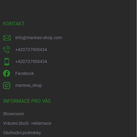
a
t
í
KONTAKT
info
@
marines-shop.com
+420737900434
+420737900434
Facebook
marines_shop
INFORMACE PRO VÁS
Showroom
Vrácení zboží - reklamace
Obchodní podmínky