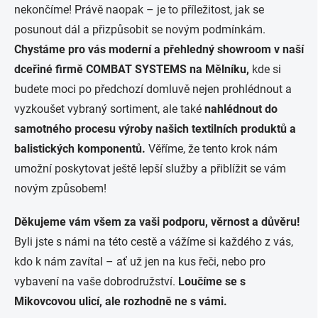
nekončíme! Právě naopak – je to příležitost, jak se
posunout dál a přizpůsobit se novým podmínkám.
Chystáme pro vás moderní a přehledný showroom v naší
dceřiné firmě COMBAT SYSTEMS na Mělníku,
kde si
budete moci po předchozí domluvě nejen prohlédnout a
vyzkoušet vybraný sortiment, ale také
nahlédnout do
samotného procesu výroby našich textilních produktů a
balistických komponentů.
Věříme, že tento krok nám
umožní poskytovat ještě lepší služby a přiblížit se vám
novým způsobem!
Děkujeme vám všem za vaši podporu, věrnost a důvěru!
Byli jste s námi na této cestě a vážíme si každého z vás,
kdo k nám zavítal – ať už jen na kus řeči, nebo pro
vybavení na vaše dobrodružství.
Loučíme se s
Mikovcovou ulicí, ale rozhodně ne s vámi.