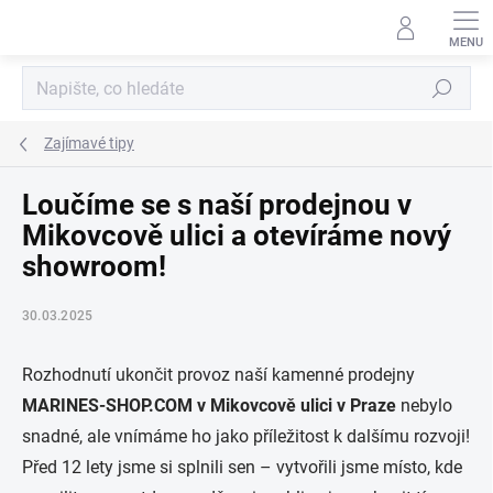
Přejít
na
obsah
Hledat
Zajímavé tipy
Loučíme se s naší prodejnou v
Mikovcově ulici a otevíráme nový
showroom!
30.03.2025
Rozhodnutí ukončit provoz naší kamenné prodejny
MARINES-SHOP.COM v Mikovcově ulici v Praze
nebylo
snadné, ale vnímáme ho jako příležitost k dalšímu rozvoji!
Před 12 lety jsme si splnili sen – vytvořili jsme místo, kde