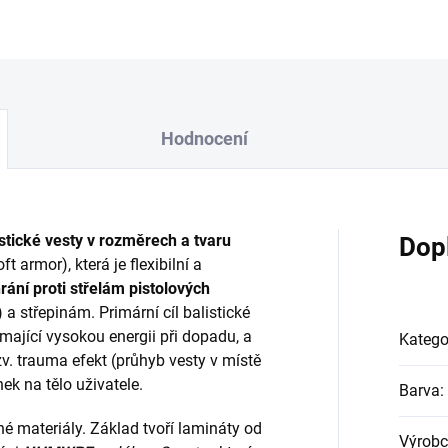
Hodnocení
istické vesty v rozměrech a tvaru
Dop
ft armor), která je flexibilní a
rání proti střelám pistolových
a střepinám. Primární cíl balistické
í mající vysokou energii při dopadu, a
Katego
zv. trauma efekt (průhyb vesty v místě
ek na tělo uživatele.
Barva
:
é materiály. Základ tvoří lamináty od
Výrobc