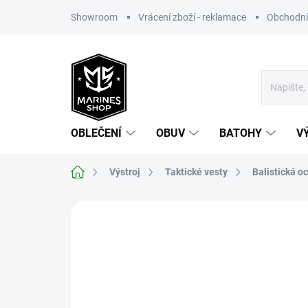
Přejít
Showroom
Vrácení zboží - reklamace
Obchodní
na
obsah
OBLEČENÍ
OBUV
BATOHY
V
Domů
Výstroj
Taktické vesty
Balistická o
Neohodnoceno
Podrobnosti hodnoce