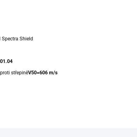
Spectra Shield
101.04
proti střepině
V50=606 m/s