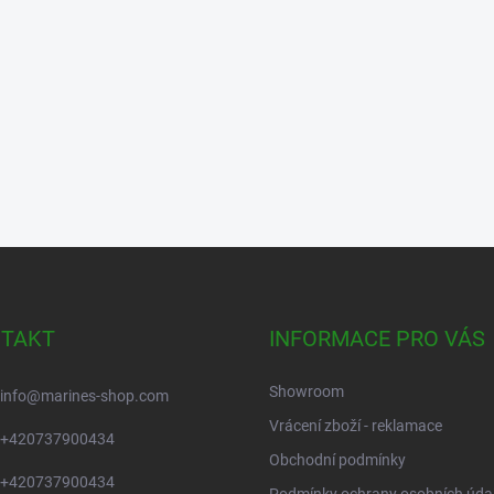
TAKT
INFORMACE PRO VÁS
Showroom
info
@
marines-shop.com
Vrácení zboží - reklamace
+420737900434
Obchodní podmínky
+420737900434