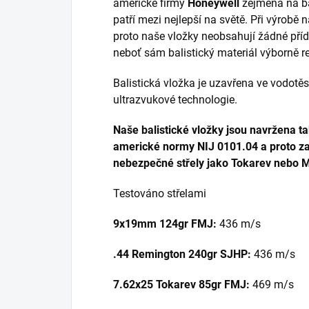
americké firmy
Honeywell
zejména na b
patří mezi nejlepší na světě. Při výrobě
proto naše vložky neobsahují žádné příd
neboť sám balistický materiál výborně r
Balistická vložka je uzavřena ve vodot
ultrazvukové technologie.
Naše balistické vložky jsou navržena ta
americké normy NIJ 0101.04 a proto zas
nebezpečné střely jako Tokarev nebo 
Testováno střelami
9x19mm 124gr FMJ:
436 m/s
.44 Remington 240gr SJHP:
436 m/s
7.62x25 Tokarev 85gr FMJ:
469 m/s