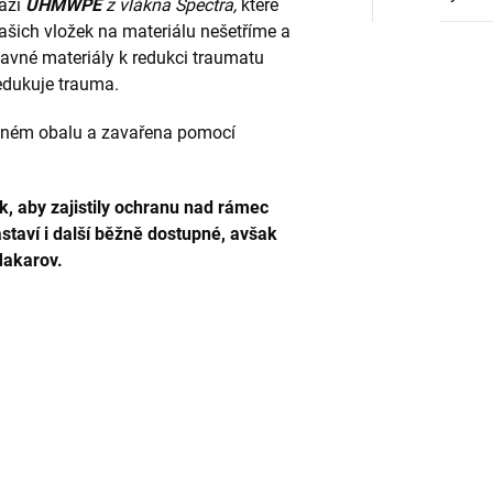
ázi
UHMWPE
z vlákna Spectra,
které
 našich vložek na materiálu nešetříme a
avné materiály k redukci traumatu
edukuje trauma.
ěsném obalu a zavařena pomocí
k, aby zajistily ochranu nad rámec
taví i další běžně dostupné, avšak
Makarov.