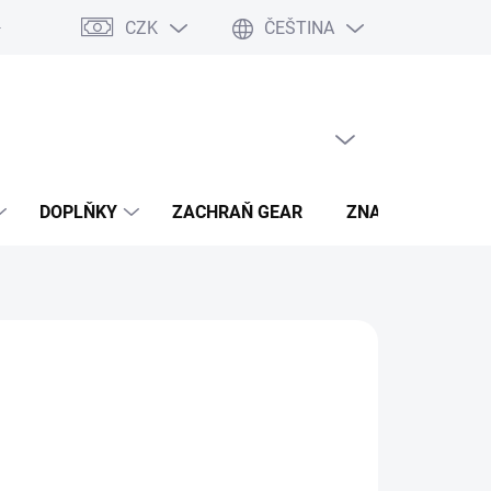
CZK
ČEŠTINA
- výhody
PRÁZDNÝ KOŠÍK
NÁKUPNÍ
KOŠÍK
DOPLŇKY
ZACHRAŇ GEAR
ZNAČKY
hned, plaťte pak!