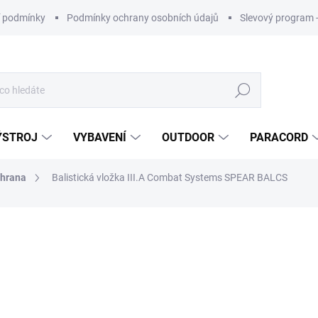
 podmínky
Podmínky ochrany osobních údajů
Slevový program 
Hledat
ÝSTROJ
VYBAVENÍ
OUTDOOR
PARACORD
chrana
Balistická vložka III.A Combat Systems SPEAR BALCS
ní
ZNAČKA:
COMBAT SYSTEMS
od
9 895 Kč
ZDARMA
Měrná
cena:
Nakupujte 