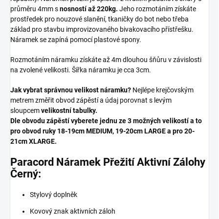
průměru 4mm s
nosností až 220kg.
Jeho rozmotáním získáte
prostředek pro nouzové slanění, tkaničky do bot nebo třeba
základ pro stavbu improvizovaného bivakovacího přístřešku.
Náramek se zapíná pomocí plastové spony.
Rozmotáním náramku získáte až 4m dlouhou šňůru v závislosti
na zvolené velikosti. Šířka náramku je cca 3cm.
Jak vybrat správnou velikost náramku?
Nejlépe krejčovským
metrem změřit obvod zápěstí a údaj porovnat s levým
sloupcem
velikostní tabulky.
Dle obvodu zápěstí vyberete jednu ze 3 možných velikostí a to
pro obvod ruky 18-19cm MEDIUM, 19-20cm LARGE a pro 20-
21cm XLARGE.
Paracord Náramek Přežití Aktivní Zálohy
Černý:
Stylový doplněk
Kovový znak aktivních záloh