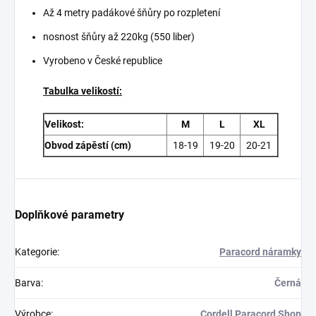
Až 4 metry padákové šňůry po rozpletení
nosnost šňůry až 220kg (550 liber)
Vyrobeno v České republice
Tabulka velikostí:
Velikost:
M
L
XL
Obvod zápěstí (cm)
18-19
19-20
20-21
Doplňkové parametry
Kategorie
:
Paracord náramky
Barva
:
Černá
Výrobce
:
Cordell Paracord Shop