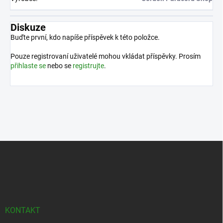
Diskuze
Buďte první, kdo napíše příspěvek k této položce.
Pouze registrovaní uživatelé mohou vkládat příspěvky. Prosím
přihlaste se
nebo se
registrujte
.
Z
á
p
a
t
í
KONTAKT