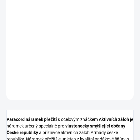
ZVOLTE VARIANTU
VELIKOST
MŮŽEME DORUČIT DO:
ZVOLTE VARIANTU
−
+
Přidat do košíku
DETAILNÍ INFORMACE
ZEPTAT SE
HLÍDAT
Paracord náramek přežití
s ocelovým znáčkem
Aktivních záloh
je
náramek určený speciálně pro
vlastenecky smýšlející občany
České republiky
a příznivce aktivních záloh Armády české
republiky. Náramek přežití je upleten z kvalitní padákové šňůry o