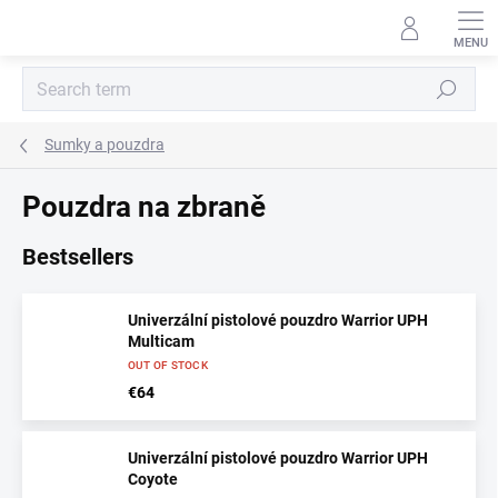
Skip
to
content
Search
Sumky a pouzdra
Pouzdra na zbraně
Bestsellers
Univerzální pistolové pouzdro Warrior UPH
Multicam
OUT OF STOCK
€64
Univerzální pistolové pouzdro Warrior UPH
Coyote