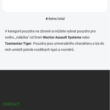
4
items total
L
i
s
V kategorii pouzdra na zbraně si můžete vybrat pouzdro pro
t
svého ,,miláčka" od firem
Warrior Assault Systems
nebo
i
Tasmanian Tiger
. Pouzdra jsou universálního charakteru a lze do
n
g
nich umístit pistole rozdílných typů a rozměrů.
c
o
n
t
F
r
o
o
l
o
s
t
e
r
CONTACT