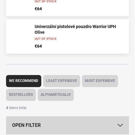
OUT OF STOCK
€64
Univerzální pistolové pouzdro Warrior UPH
Olive
OUT OF STOCK
€64
P
r
WE RECOMMEND
LEAST EXPENSIVE
MOST EXPENSIVE
o
d
BESTSELLERS
ALPHABETICALLY
u
c
4
items total
t
s
OPEN FILTER
o
r