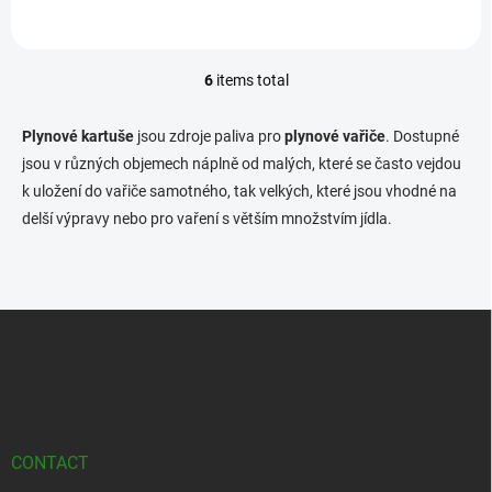
6
items total
L
i
s
Plynové kartuše
jsou zdroje paliva pro
plynové vařiče
. Dostupné
t
jsou v různých objemech náplně od malých, které se často vejdou
i
k uložení do vařiče samotného, tak velkých, které jsou vhodné na
n
g
delší výpravy nebo pro vaření s větším množstvím jídla.
c
o
n
t
F
r
o
o
l
o
s
t
e
r
CONTACT