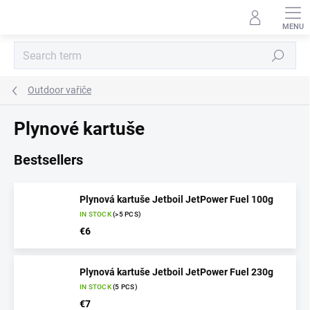
Skip
to
content
Search
Outdoor vařiče
Plynové kartuše
Bestsellers
Plynová kartuše Jetboil JetPower Fuel 100g
IN STOCK
(>5 PCS)
€6
Plynová kartuše Jetboil JetPower Fuel 230g
IN STOCK
(5 PCS)
€7