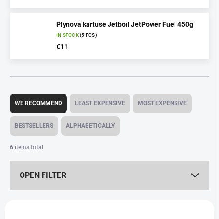
Plynová kartuše Jetboil JetPower Fuel 450g
IN STOCK
(5 PCS)
€11
P
r
WE RECOMMEND
LEAST EXPENSIVE
MOST EXPENSIVE
o
d
BESTSELLERS
ALPHABETICALLY
u
c
6
items total
t
s
OPEN FILTER
o
r
t
L
i
i