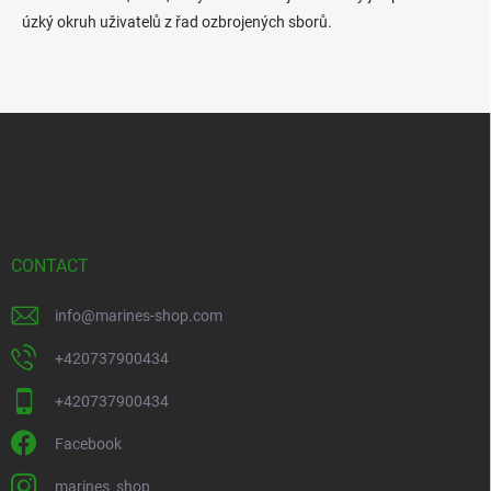
úzký okruh uživatelů z řad ozbrojených sborů.
F
o
o
t
e
r
CONTACT
info
@
marines-shop.com
+420737900434
+420737900434
Facebook
marines_shop