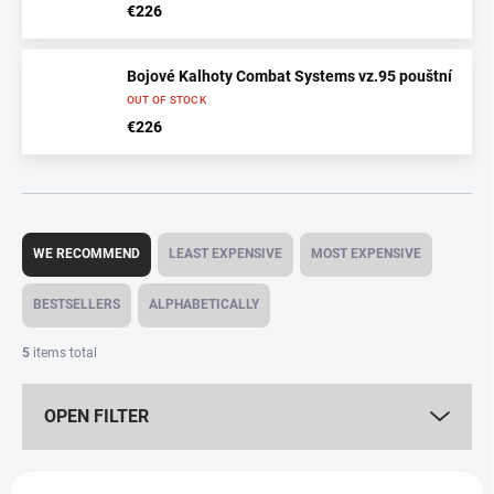
€226
Bojové Kalhoty Combat Systems vz.95 pouštní
OUT OF STOCK
€226
P
r
WE RECOMMEND
LEAST EXPENSIVE
MOST EXPENSIVE
o
d
BESTSELLERS
ALPHABETICALLY
u
c
5
items total
t
s
OPEN FILTER
o
r
t
L
i