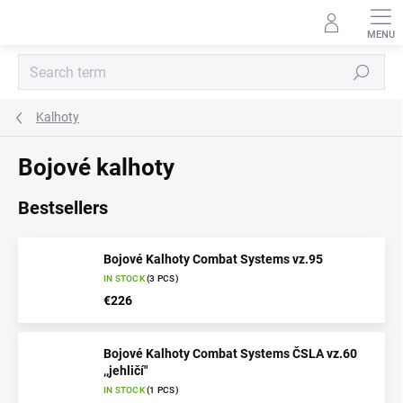
Skip
to
content
Search
Kalhoty
Bojové kalhoty
Bestsellers
Bojové Kalhoty Combat Systems vz.95
IN STOCK
(3 PCS)
€226
Bojové Kalhoty Combat Systems ČSLA vz.60
,,jehličí"
IN STOCK
(1 PCS)