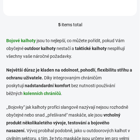
5
items total
L
i
s
Bojové kalhoty
jsou to nejlepší, co můžete pořídit, pokud Vám
t
obyčejné
outdoor kalhoty
nestačí a
taktické kalhoty
nesplňují
i
všechny vaše náročné požadavky.
n
g
c
Největší důraz je kladen na odolnost, pohodlí, flexibilitu střihu a
o
ochranu uživatele.
Díky integrovaným chráničům
n
poskytují
nadstandardní komfort
bez nutnosti používání
t
r
běžných
kolenních chráničů
.
o
l
,,Bojovky" jak kalhoty profíci slangově nazývají nejsou rozhodně
s
obyčejné nebo snad ,,přešívané" maskáče, ale jsou
vrcholný
produkt několikaletého vývoje, testování a bojového
nasazení.
Vývoj probíhal podobně, jako u outdoorových kalhot v
civilním sektoru, s tím, že tyto maskáče jsou určeny jen pro velmi