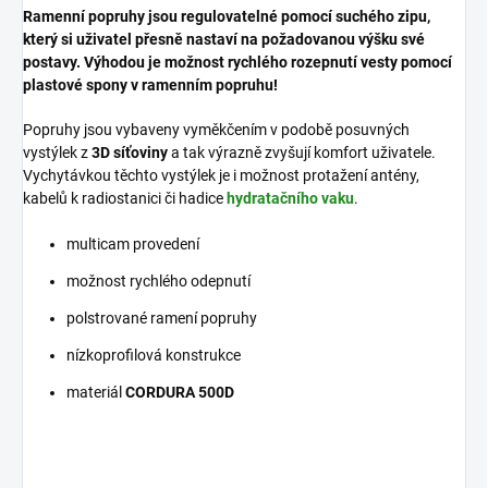
Ramenní popruhy jsou regulovatelné pomocí suchého zipu,
který si uživatel přesně nastaví na požadovanou výšku své
postavy. Výhodou je možnost rychlého rozepnutí vesty pomocí
plastové spony v ramenním popruhu!
Popruhy jsou vybaveny vyměkčením v podobě posuvných
vystýlek z
3D síťoviny
a tak výrazně zvyšují komfort uživatele.
Vychytávkou těchto vystýlek je i možnost protažení antény,
kabelů k radiostanici či hadice
hydratačního vaku
.
multicam provedení
možnost rychlého odepnutí
polstrované ramení popruhy
nízkoprofilová konstrukce
materiál
CORDURA 500D