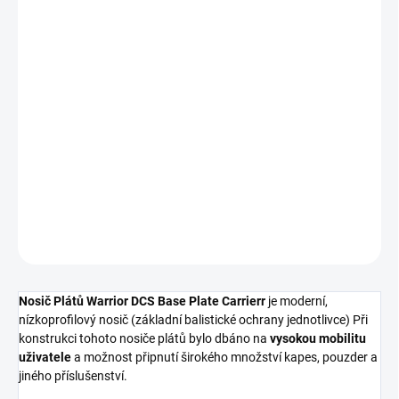
ZVOLTE VARIANTU
VELIKOST
−
+
Přidat do košíku
DETAILNÍ INFORMACE
ZEPTAT SE
HLÍDAT
Nosič Plátů Warrior DCS Base Plate Carrierr
je moderní,
nízkoprofilový nosič (základní balistické ochrany jednotlivce) Při
konstrukci tohoto nosiče plátů bylo dbáno na
vysokou mobilitu
uživatele
a možnost připnutí širokého množství kapes, pouzder a
jiného příslušenství.