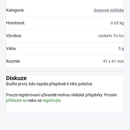
Kategorie
:
Gumové nášivky
Hmotnost
:
0.02 kg
Výrobce
:
Jackets To Go
Váha
:
5 g
Rozměr
:
41 x 41 mm
Diskuze
Buďte první, kdo napíše příspěvek k této položce.
Pouze registrovaní uživatelé mohou vkládat příspěvky. Prosím
přihlaste se
nebo se
registrujte
.