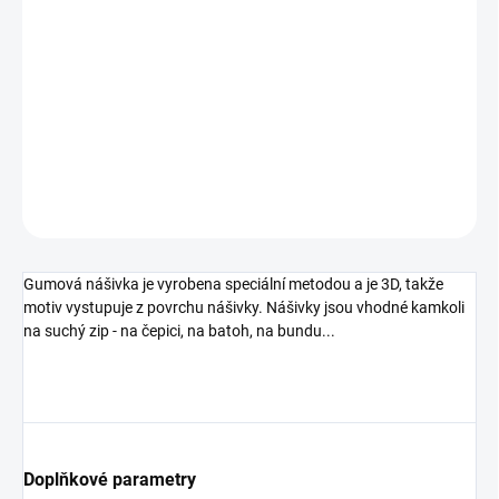
NENÍ SKLADEM
−
+
Přidat do košíku
DETAILNÍ INFORMACE
ZEPTAT SE
HLÍDAT
Gumová nášivka je vyrobena speciální metodou a je 3D, takže
motiv vystupuje z povrchu nášivky. Nášivky jsou vhodné kamkoli
na suchý zip - na čepici, na batoh, na bundu...
Doplňkové parametry