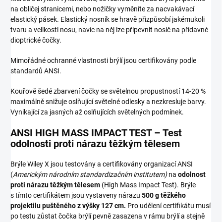
na obličej stranicemi, nebo nožičky vyměníte za nacvakávací
elastický pásek. Elastický nosník se hravě přizpůsobí jakémukoli
tvaru a velikosti nosu, navíc na něj lze připevnit nosič na přídavné
dioptrické čočky.
Mimořádné ochranné vlastnosti brýlí jsou certifikovány podle
standardů ANSI.
Kouřově šedé zbarvení čočky se světelnou propustností 14-20 %
maximálně snižuje oslňující světelné odlesky a nezkresluje barvy.
Vynikající za jasných až oslňujících světelných podmínek.
ANSI HIGH MASS IMPACT TEST – Test
odolnosti proti nárazu těžkým tělesem
Brýle Wiley X jsou testovány a certifikovány organizací ANSI
(
Americkým národním standardizačním institutem)
na
odolnost
proti nárazu těžkým tělesem
(High Mass Impact Test). Brýle
s tímto certifikátem jsou vystaveny nárazu
500 g těžkého
projektilu puštěného z výšky 127 cm.
Pro udělení certifikátu musí
po testu zůstat čočka brýlí pevně zasazena v rámu brýlí a stejně