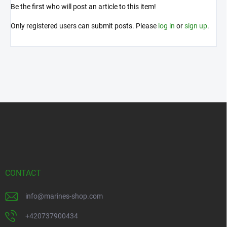
Be the first who will post an article to this item!
Only registered users can submit posts. Please
log in
or
sign up
.
F
o
o
t
e
r
CONTACT
info
@
marines-shop.com
+420737900434