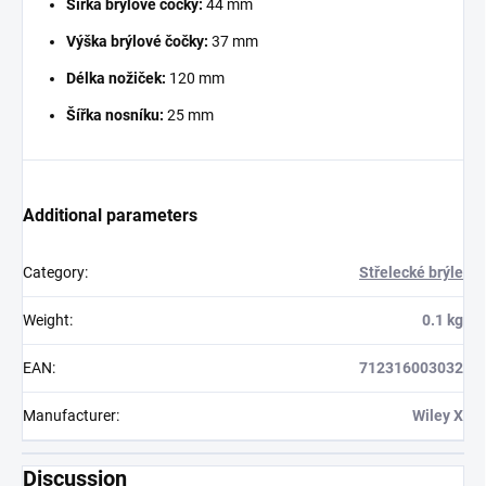
Šířka brýlové čočky:
44 mm
Výška brýlové čočky:
37 mm
Délka nožiček:
120 mm
Šířka nosníku:
25 mm
Additional parameters
Category
:
Střelecké brýle
Weight
:
0.1 kg
EAN
:
712316003032
Manufacturer
:
Wiley X
Discussion