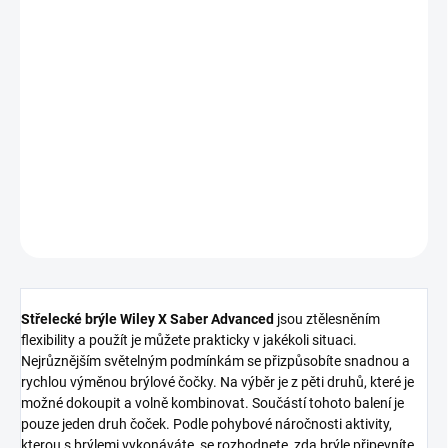
Measure
price:
Nakupujte hned, plaťte pak!
CURRENTLY UNAVAILABLE
DETAILED INFORMATION
ASK
WATCH
Střelecké brýle Wiley X Saber Advanced
jsou ztělesněním
flexibility a použít je můžete prakticky v jakékoli situaci.
Nejrůznějším světelným podmínkám se přizpůsobíte snadnou a
rychlou výměnou brýlové čočky. Na výběr je z pěti druhů, které je
možné dokoupit a volně kombinovat. Součástí tohoto balení je
pouze jeden druh čoček. Podle pohybové náročnosti aktivity,
kterou s brýlemi vykonáváte, se rozhodnete, zda brýle připevníte