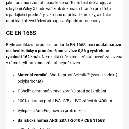
jako rám musí zůstat nepoškozena. Tento test deklaruje, že
s brýlemi Wiley X bude váš zrak dokonale chráněn při střetu
s padajícími předměty, jako jsou například kamínky, ale také
například při vystřelení airbagu v případě autonehody.
CE EN 166S
Brýle certifikované podle standardu EN.166S musí
odolat nárazu
ocelové kuličky o průměru 6 mm a váze 0,86 g vystřelené
rychlostí 162 km/h.
Nerozbitá čočka musí zůstat pevně zasazena
v rámu brýlí, rám musí zůstat nepoškozen.
Materiál zorníků:
Shatterproof Selenite™ (vysoce odolný
polykarbonát)
T-Shell™ ochranná vrstva zorníků proti poškrábání
100% ochrana proti UVA,UVB a UVC záření do 400nm
Vylepšení Anti-Fog povrch proti mlžení
Balistická norma ANSI Z87.1-2010 + CE EN166S