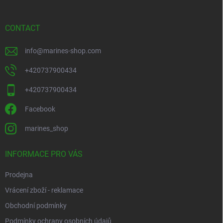
e
r
CONTACT
info
@
marines-shop.com
+420737900434
+420737900434
Facebook
marines_shop
INFORMACE PRO VÁS
Prodejna
Vrácení zboží - reklamace
Obchodní podmínky
Podmínky ochrany osobních údajů