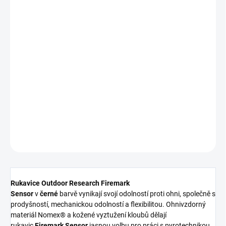
IN STOCK
(1 PCS)
SIZE
DELIVERY TO:
11.08.2026.
−
+
Add to cart
DETAILED INFORMATION
ASK
WATCH
Rukavice Outdoor Research Firemark
Sensor
v
černé
barvě
vynikají svojí odolností proti ohni, společně s
prodyšností, mechanickou odolností a flexibilitou. Ohnivzdorný
materiál Nomex® a kožené vyztužení kloubů dělají
rukavic
Firemark Sensor
jasnou volbu pro práci s pyrotechnikou