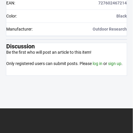
EAN
:
727602467214
Color
:
Black
Manufacturer
:
Outdoor Research
Discussion
Be the first who will post an article to this item!
Only registered users can submit posts. Please
log in
or
sign up
.
F
o
o
t