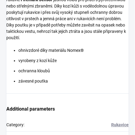
nebo střelnými zbraněmi. Díky kozí kůži s voděodolnou úpravou
poskytují rukavice i přes svůj vysoký stupneň ochranny dobrou
citlivost v prstech a jemná práce ani v rukavicích není problém.
Díky poutku je v případě potřeby můžete zavěsit na opasek nebo
taktickou vestu, nehrozí tak jejich ztráta a jsou stále připraveny k
použití.
ohnivzdoré díky materiálu Nomex®
vyrobeny z kozí kůže
ochranna kloubů
závesné poutka
Additional parameters
Category
:
Rukavice