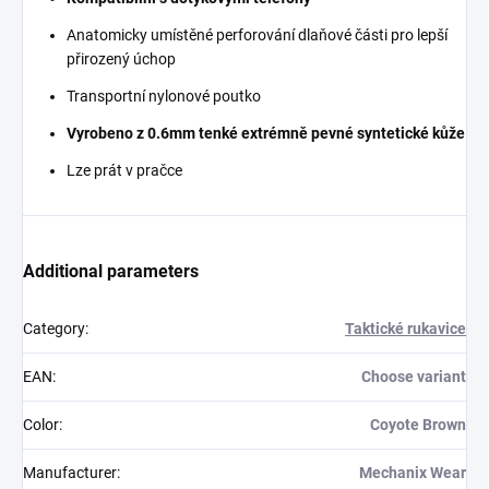
Anatomicky umístěné perforování dlaňové části pro lepší
přirozený úchop
Transportní nylonové poutko
Vyrobeno z 0.6mm tenké extrémně pevné syntetické kůže
Lze prát v pračce
Additional parameters
Category
:
Taktické rukavice
EAN
:
Choose variant
Color
:
Coyote Brown
Manufacturer
:
Mechanix Wear