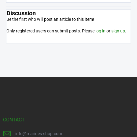
Discussion
Be the first who will post an article to this item!
Only registered users can submit posts. Please
log in
or
sign up
.
F
o
o
t
e
r
CONTACT
info
@
marines-shop.com