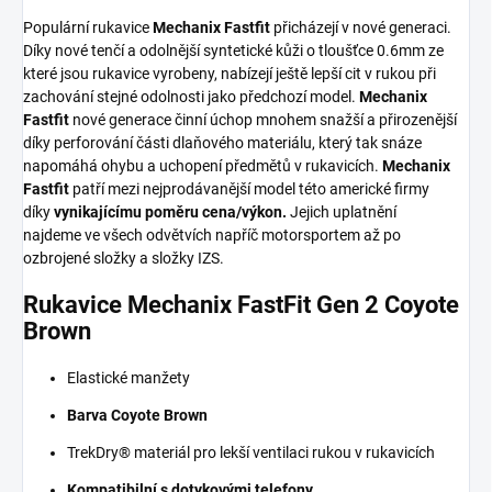
Populární rukavice
Mechanix Fastfit
přicházejí v nové generaci.
Díky nové tenčí a odolnější syntetické kůži o tloušťce 0.6mm ze
které jsou rukavice vyrobeny, nabízejí ještě lepší cit v rukou při
zachování stejné odolnosti jako předchozí model.
Mechanix
Fastfit
nové generace činní úchop mnohem snažší a přirozenější
díky perforování části dlaňového materiálu, který tak snáze
napomáhá ohybu a uchopení předmětů v rukavicích.
Mechanix
Fastfit
patří mezi nejprodávanější model této americké firmy
díky
vynikajícímu poměru cena/výkon.
Jejich uplatnění
najdeme ve všech odvětvích napříč motorsportem až po
ozbrojené složky a složky IZS.
Rukavice Mechanix FastFit Gen 2 Coyote
Brown
Elastické manžety
Barva Coyote Brown
TrekDry® materiál pro lekší ventilaci rukou v rukavicích
Kompatibilní s dotykovými telefony