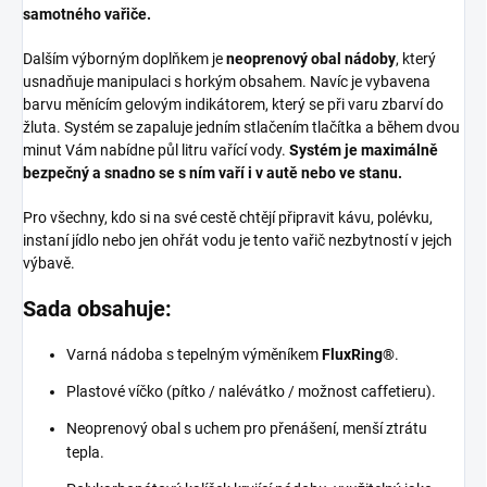
samotného vařiče.
Dalším výborným doplňkem je
neoprenový obal nádoby
, který
usnadňuje manipulaci s horkým obsahem. Navíc je vybavena
barvu měnícím gelovým indikátorem, který se při varu zbarví do
žluta. Systém se zapaluje jedním stlačením tlačítka a během dvou
minut Vám nabídne půl litru vařící vody.
Systém je maximálně
bezpečný a snadno se s ním vaří i v autě nebo ve stanu.
Pro všechny, kdo si na své cestě chtějí připravit kávu, polévku,
instaní jídlo nebo jen ohřát vodu je tento vařič nezbytností v jejch
výbavě.
Sada obsahuje:
Varná nádoba s tepelným výměníkem
FluxRing®
.
Plastové víčko (pítko / nalévátko / možnost caffetieru).
Neoprenový obal s uchem pro přenášení, menší ztrátu
tepla.