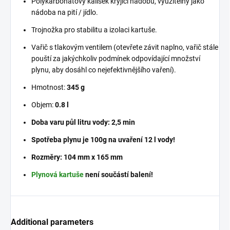
Polykarbonátový kalíšek kryjící nádobu, využitelný jako
nádoba na pití / jídlo.
Trojnožka pro stabilitu a izolaci kartuše.
Vařič s tlakovým ventilem (otevřete závit naplno, vařič stále
pouští za jakýchkoliv podmínek odpovídající množství
plynu, aby dosáhl co nejefektivnějšího vaření).
Hmotnost:
345
g
Objem:
0.8 l
Doba varu půl litru vody: 2,5 min
Spotřeba plynu je 100g na uvaření 12 l vody!
Rozměry: 104 mm x 165 mm
Plynová kartuše
není součástí balení!
Additional parameters