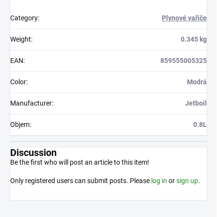
Category
:
Plynové vařiče
Weight
:
0.345 kg
EAN
:
859555005325
Color
:
Modrá
Manufacturer
:
Jetboil
Objem
:
0.8L
Discussion
Be the first who will post an article to this item!
Only registered users can submit posts. Please
log in
or
sign up
.