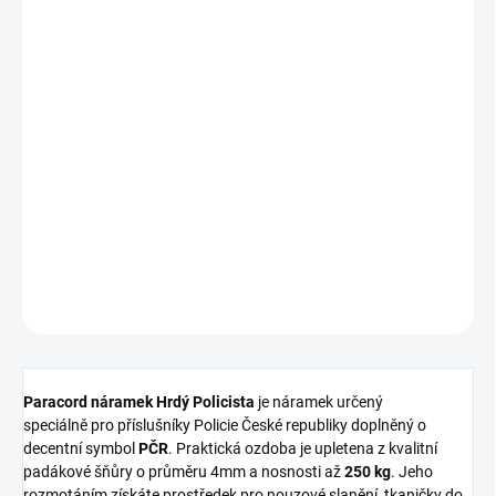
CHOOSE VARIANT
SIZE
DELIVERY TO:
CHOOSE VARIANT
−
+
Add to cart
DETAILED INFORMATION
ASK
WATCH
Paracord náramek Hrdý Policista
je náramek určený
speciálně pro příslušníky Policie České republiky doplněný o
decentní symbol
PČR
. Praktická ozdoba je upletena z kvalitní
padákové šňůry o průměru 4mm a nosnosti až
250 kg
. Jeho
rozmotáním získáte prostředek pro nouzové slanění, tkaničky do