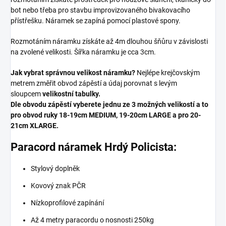
bot nebo třeba pro stavbu improvizovaného bivakovacího
přístřešku. Náramek se zapíná pomocí plastové spony.
Rozmotáním náramku získáte až 4m dlouhou šňůru v závislosti
na zvolené velikosti. Šířka náramku je cca 3cm.
Jak vybrat správnou velikost náramku?
Nejlépe krejčovským
metrem změřit obvod zápěstí a údaj porovnat s levým
sloupcem
velikostní tabulky.
Dle obvodu zápěstí vyberete jednu ze 3 možných velikostí a to
pro obvod ruky 18-19cm MEDIUM, 19-20cm LARGE a pro 20-
21cm XLARGE.
Paracord náramek Hrdý Policista:
Stylový doplněk
Kovový znak PČR
Nízkoprofilové zapínání
Až 4 metry paracordu o nosnosti 250kg