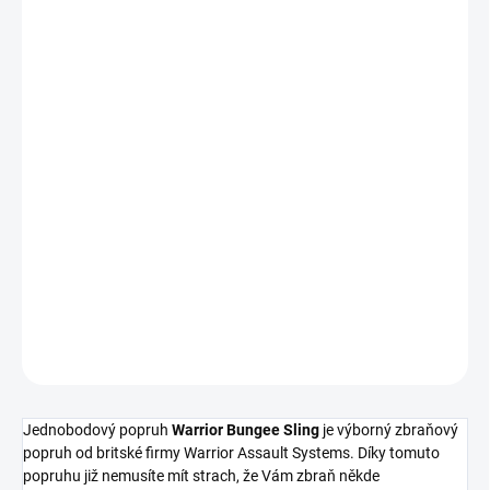
€45
Measure
price:
Nakupujte hned, plaťte pak!
OUT OF STOCK
−
+
Add to cart
DETAILED INFORMATION
ASK
WATCH
Jednobodový popruh
Warrior Bungee Sling
je výborný zbraňový
popruh od britské firmy Warrior Assault Systems. Díky tomuto
popruhu již nemusíte mít strach, že Vám zbraň někde