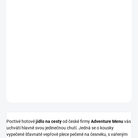
Measure
price:
Nakupujte hned, plaťte pak!
OUT OF STOCK
−
+
Add to cart
DETAILED INFORMATION
ASK
WATCH
Poctivé hotové
jídlo na cesty
od české firmy
Adventure Menu
vás
uchvátí hlavně svou jedinečnou chutí. Jedná se o kousky
vypečené šťavnaté vepřové plece pečené na česneku, s vařeným