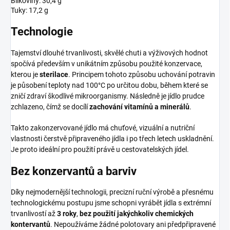
Bílkoviny: 30,4 g
Tuky: 17,2 g
Technologie
Tajemství dlouhé trvanlivosti, skvělé chuti a výživových hodnot
spočívá především v unikátním způsobu použité konzervace,
kterou je
sterilace
. Principem tohoto způsobu uchování potravin
je působení teploty nad 100°C po určitou dobu, během které se
zničí zdraví škodlivé mikroorganismy. Následně je jídlo prudce
zchlazeno, čímž se docílí
zachování vitamínů a minerálů
.
Takto zakonzervované jídlo má chuťové, vizuální a nutriční
vlastnosti čerstvě připraveného jídla i po třech letech uskladnění.
Je proto ideální pro použití právě u cestovatelských jídel.
Bez konzervantů a barviv
Díky nejmodernější technologii, precizní ruční výrobě a přesnému
technologickému postupu jsme schopni vyrábět jídla s extrémní
trvanlivostí až
3 roky
,
bez použití jakýchkoliv chemických
kontervantů
. Nepoužíváme žádné polotovary ani předpřipravené