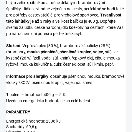
bílým zelím s cibulkou a ručně dělanými bramborovými
špalíčky.
Jídlo je vhodné zejména na cesty, perfektně se hodí také
pro potřeby cestovatelů či pro vrcholové sportovce.
Trvanlivost
této lahůdky je až 3 roky
a velikost balíčku je 400 g. Dopřejte
svému žaludku české národní jídlo kdekoliv na cestách, které Vás
po náročném dni potěší a perfektně zasytí.
Složení:
V
epřová plec (30 %), bramborové špalíčky (28 %)
(brambory,
mouka pšeničná, pšeničná krupice
,
vejce,
sůl), zelí
kysané (26 %) (zelí, voda, sůl, kmín), řepkový olej, cibule, mouka
rýžová, mouka kukuřičná, cukr, česnek, ocet, sůl, kmín, pepř.
Informace pro alergiky
: obsahuje pšeničnou mouku, bramborové
vločky /SO2/, pšeničnou krupici, vaječnou směs
1 balení – hmotnost 400 g +- 5 % .
Uvedená energetická hodnota je na celé balení.
PARAMETRY
Energetická hodnota: 2336 kJ
Sacharidy: 69,6 g